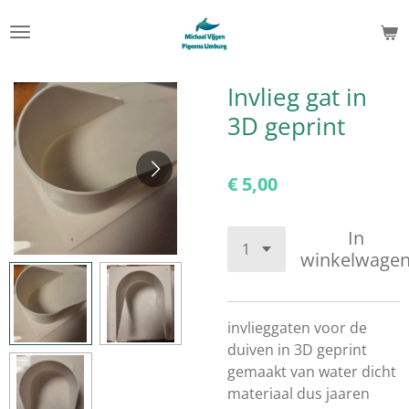
Ga
direct
naar
de
Invlieg gat in
hoofdinhoud
3D geprint
€ 5,00
In
winkelwage
invlieggaten voor de
duiven in 3D geprint
gemaakt van water dicht
materiaal dus jaaren