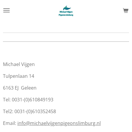
Ga
direct
naar
de
hoofdinhoud
Michael Vijgen
Tulpenlaan 14
6163 EJ Geleen
Tel: 0031-(0)610849193
Tel2: 0031-(0)610352458
Email:
info@michaelvijgenpigeonslimburg.nl